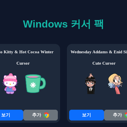
Windows 커서 팩
lo Kitty & Hot Cocoa Winter
Wednesday Addams & Enid Sin
Cursor
Cute Cursor
보기
추가
보기
추가