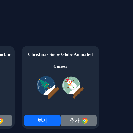
clair
Christmas Snow Globe Animated
Cursor
보기
추가