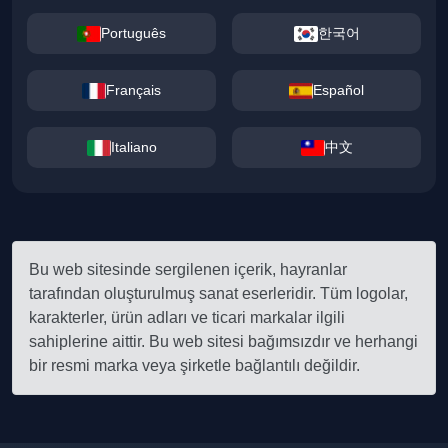
Português
한국어
Français
Español
Italiano
中文
Bu web sitesinde sergilenen içerik, hayranlar
tarafından oluşturulmuş sanat eserleridir. Tüm logolar,
karakterler, ürün adları ve ticari markalar ilgili
sahiplerine aittir. Bu web sitesi bağımsızdır ve herhangi
bir resmi marka veya şirketle bağlantılı değildir.