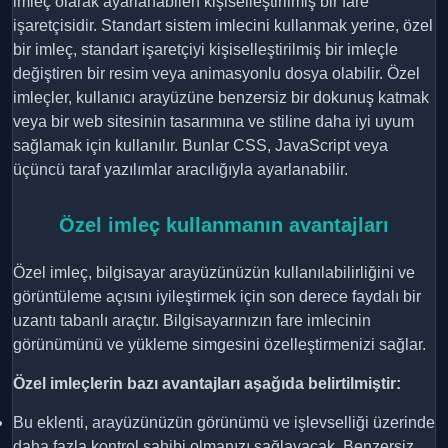
imleç olarak ayarlanabilen kişiselleştirilmiş bir fare
işaretçisidir. Standart sistem imlecini kullanmak yerine, özel
bir imleç, standart işaretçiyi kişiselleştirilmiş bir imleçle
değiştiren bir resim veya animasyonlu dosya olabilir. Özel
imleçler, kullanıcı arayüzüne benzersiz bir dokunuş katmak
veya bir web sitesinin tasarımına ve stiline daha iyi uyum
sağlamak için kullanılır. Bunlar CSS, JavaScript veya
üçüncü taraf yazılımlar aracılığıyla ayarlanabilir.
Özel imleç kullanmanın avantajları
Özel imleç, bilgisayar arayüzünüzün kullanılabilirliğini ve
görüntüleme açısını iyileştirmek için son derece faydalı bir
uzantı tabanlı araçtır. Bilgisayarınızın fare imlecinin
görünümünü ve yükleme simgesini özelleştirmenizi sağlar.
Özel imleçlerin bazı avantajları aşağıda belirtilmiştir:
Bu eklenti, arayüzünüzün görünümü ve işlevselliği üzerinde
daha fazla kontrol sahibi olmanızı sağlayacak. Benzersiz